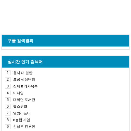
구글 검색결과
실시간 인기 검색어
1
첼시 대 밀란
2
크롬 색상변경
3
전체 lt 기사목록
4
이시영
5
대화면 도서관
6
헬스위크
7
얼짱리포터
8
e농협 가입
9
신성우 전부인