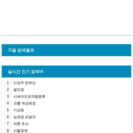
구글 검색결과
실시간 인기 검색어
1
신성우 전부인
2
골프장
3
시세이도썬크림종류
4
크롬 색상변경
5
기성용
6
김관영 손범규
7
여론 조사
8
서울경제