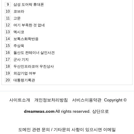
9
삼성 도어락 휴대폰
10
코브라
11
고문
12
여기 부족한 것 없네
13
멕시코
14
보톡스화학반응
15
주상욱
16
돌산도 컨테이너 살인사건
17
군사 기지
18
두산인프라코어 우진상사
19
외감기업 여부
20
대통령기록관
사이트소개
개인정보처리방침
서비스이용약관
Copyright ©
dreamwas.com
All rights reserved.
상단으로
도메인 관련 문의 / 기타문의 사항이 있으시면 이메일