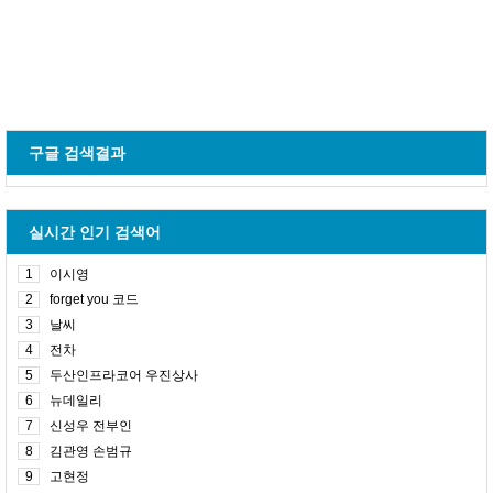
구글 검색결과
실시간 인기 검색어
1
이시영
2
forget you 코드
3
날씨
4
전차
5
두산인프라코어 우진상사
6
뉴데일리
7
신성우 전부인
8
김관영 손범규
9
고현정