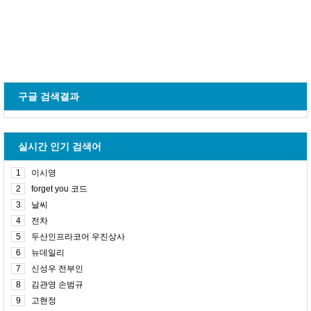
구글 검색결과
실시간 인기 검색어
1
이시영
2
forget you 코드
3
날씨
4
전차
5
두산인프라코어 우진상사
6
뉴데일리
7
신성우 전부인
8
김관영 손범규
9
고현정