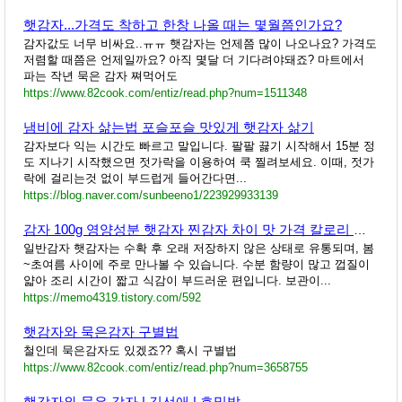
햇감자...가격도 착하고 한창 나올 때는 몇월쯤인가요?
감자값도 너무 비싸요..ㅠㅠ 햇감자는 언제쯤 많이 나오나요? 가격도
저렴할 때쯤은 언제일까요? 아직 몇달 더 기다려야돼죠? 마트에서
파는 작년 묵은 감자 쪄먹어도
https://www.82cook.com/entiz/read.php?num=1511348
냄비에 감자 삶는법 포슬포슬 맛있게 햇감자 삶기
감자보다 익는 시간도 빠르고 말입니다. 팔팔 끓기 시작해서 15분 정
도 지나기 시작했으면 젓가락을 이용하여 쿡 찔려보세요. 이때, 젓가
락에 걸리는것 없이 부드럽게 들어간다면...
https://blog.naver.com/sunbeeno1/223929933139
감자 100g 영양성분 햇감자 찐감자 차이 맛 가격 칼로리 혈당 다이어트 전분감소
일반감자 햇감자는 수확 후 오래 저장하지 않은 상태로 유통되며, 봄
~초여름 사이에 주로 만나볼 수 있습니다. 수분 함량이 많고 껍질이
얇아 조리 시간이 짧고 식감이 부드러운 편입니다. 보관이...
https://memo4319.tistory.com/592
햇감자와 묵은감자 구별법
철인데 묵은감자도 있겠죠?? 혹시 구별법
https://www.82cook.com/entiz/read.php?num=3658755
햇감자와 묵은 감자 | 김선애 | 호밀밭