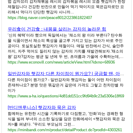
법 감자요리 감자채볶음 레시피 감자볶음 레시피 요즘 햇감자가 한창
제철입니다 건강한 반찬으로 만들어 먹기 딱이지요 묵은감자로만 요
리해서 먹다가 단단한 햇감자 사니까...
https://blog.naver.com/peace8012/223861822407
우리食이 건강食 : 내몸을 살리는 감자의 놀라운 힘
‘신의 혜택’이라 했으며 독일에서는 ‘채소의 왕 이라 부른다? 탄수화
물 식품이면서 채소의 특성을 골고루 가지고 있는 감자가 바로 주인
공이다. 토실토실한 햇감자가 제철이다. 매일 반찬에서 간식, 술안주
까지, 자주 먹어도 질리지 않는 감자의 가치를 재발견해보자.'채소의
왕' 감자?감자는 평균 일 년에 두 번, 초여름과 가을에 수확하는데,...
https://www.econovill.com/news/articleView.html?idxno=68936
일반감자와 햇감자 다른 차이점이 뭔가요? | 궁금할 땐, 아하!
다른 차이점이 뭔가요? - 일반감자와 햇감자는 둘이 어떤 차이점이
존재하나요? 분명 맛은 똒같은거 같은데 가격도 그렇고 천차만별 차
이가
https://www.a-ha.io/questions/4d81dd151cc9fd94b9c23a5306e18f69
[반디앤루니스] 햇감자와 묵은 감자
함께하는 유한한 시간을 기록하기로 다짐했고, ‘만화’라는 경쾌한 형
식을 빌려 부녀의 소소한 일상을 담은 만화에세이 <햇감자와 묵은 감
자>를 펴냈다. “우리도 부모님의 그런...
https://minibandi.com/m/product/detailProduct.do?prodId=4303261