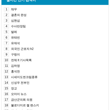
실시간 인기 검색어
1
채무
2
결혼의 완성
3
심현섭
4
수사반장팀
5
발레
6
유태빈
7
유재석
8
외국인 근로자 h2
9
구렁이
10
전체 lt 기사목록
11
김하영
12
홍석천
13
시세이도썬크림종류
14
신성우 전부인
15
장교
16
오마이 뉴스
17
금산군의회 의원
18
볼로디미르 젤 렌스키