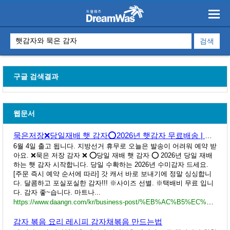
구글 검색결과
웹문서
묵은저장❌당일재배 햇 감자⭕2026년 햇감자 무료배송 | 강원특별자치도 동해시 발한동 | 수산물소매
6월 4일 출고 됩니다. 지방선거 휴무로 오늘은 발송이 어려워 예약 받
아요. ❌묵은 저장 감자 ❌ ⭕당일 재배 햇 감자 ⭕ 2026년 당일 재배
하는 햇 감자 시작합니다. 당일 수확하는 2026년 수미감자 드세요.
[주문 즉시 예약 순서에 따라] 갓 캐서 바로 보내기에 정말 싱싱합니
다. 달콤하고 포실포실한 감자!!! ※사이즈 선별. ※택배비 무료 입니
다. 감자 좋~습니다. 마트나...
https://www.daangn.com/kr/business-post/%EB%AC%B5%EC%9D%80%EC%A0%80%EC%9E%A5-%EB%8B%B9%EC%9D%BC%EC%9E%AC%EB%B0%B0-%ED%96%87-%EA%B0%90%EC%9E%90-2026%EB%85%84-%ED%96%87%EA%B0%90%EC%9E%90-%EB%AC%B4%EB%A3%8C%EB%B0%B0%EC%86%A1-tdc9kawx149s/
감자 볶음 요리 레시피 감자채볶음 만드는법