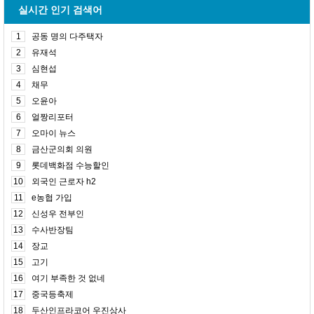
실시간 인기 검색어
1
공동 명의 다주택자
2
유재석
3
심현섭
4
채무
5
오윤아
6
얼짱리포터
7
오마이 뉴스
8
금산군의회 의원
9
롯데백화점 수능할인
10
외국인 근로자 h2
11
e농협 가입
12
신성우 전부인
13
수사반장팀
14
장교
15
고기
16
여기 부족한 것 없네
17
중국등축제
18
두산인프라코어 우진상사