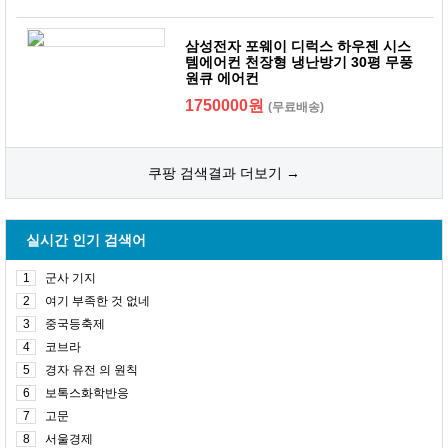
삼성전자 포웨이 디럭스 하우젠 시스
템에어컨 천장형 냉난방기 30평 무풍
원큐 에어컨
1750000원
(무료배송)
쿠팡 검색결과 더보기 →
실시간 인기 검색어
1
군사 기지
2
여기 부족한 것 없네
3
중국등축제
4
코브라
5
경자 유전 의 원칙
6
보톡스화학반응
7
고문
8
서울경제