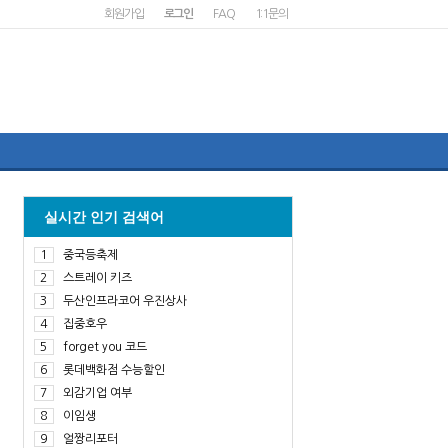
회원가입
로그인
FAQ
1:1문의
실시간 인기 검색어
1
중국등축제
2
스트레이 키즈
3
두산인프라코어 우진상사
4
집중호우
5
forget you 코드
6
롯데백화점 수능할인
7
외감기업 여부
8
이임생
9
얼짱리포터