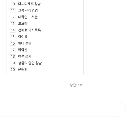
10
마노디셰프 강남
11
크롬 색상변경
12
대화면 도서관
13
코브라
14
전체 lt 기사목록
15
아이유
16
현대 투싼
17
화악산
18
여론 조사
19
생활의 달인 강남
20
윤해영
상단으로