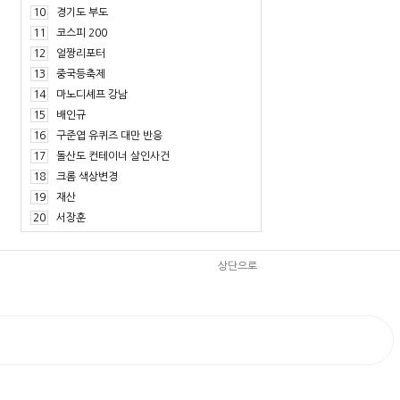
10
경기도 부도
11
코스피 200
12
얼짱리포터
13
중국등축제
14
마노디셰프 강남
15
배인규
16
구준엽 유퀴즈 대만 반응
17
돌산도 컨테이너 살인사건
18
크롬 색상변경
19
재산
20
서장훈
상단으로