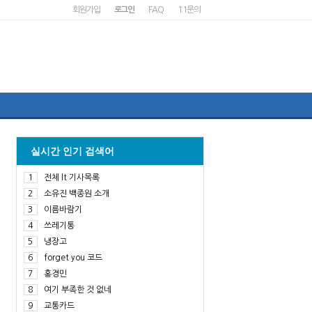
회원가입
로그인
FAQ
1:1문의
실시간 인기 검색어
1
전체 lt 기사목록
2
소유진 백종원 소개
3
이름바람기
4
쓰레기통
5
냉장고
6
forget you 코드
7
홍경민
8
여기 부족한 것 없네
9
교통카드