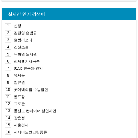
실시간 인기 검색어
1
신랑
2
김관영 손범규
3
얼짱리포터
4
긴신소설
5
대화면 도서관
6
전체 lt 기사목록
7
015b 친구와 연인
8
유세윤
9
김규원
10
롯데백화점 수능할인
11
골프장
12
교도관
13
돌산도 컨테이너 살인사건
14
장윤정
15
서울경제
16
시세이도썬크림종류