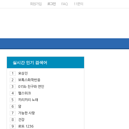
회원가입
로그인
FAQ
1:1문의
실시간 인기 검색어
1
오상진
2
보톡스화학반응
3
015b 친구와 연인
4
헬스위크
5
끼리끼리 노래
6
암
7
가능한 사랑
8
건강
9
로또 1236