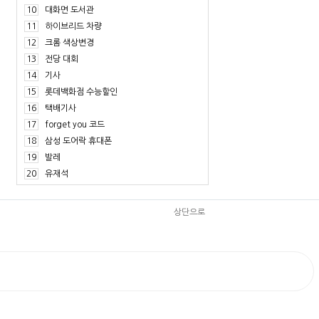
10
대화면 도서관
11
하이브리드 차량
12
크롬 색상변경
13
전당 대회
14
기사
15
롯데백화점 수능할인
16
택배기사
17
forget you 코드
18
삼성 도어락 휴대폰
19
발레
20
유재석
상단으로