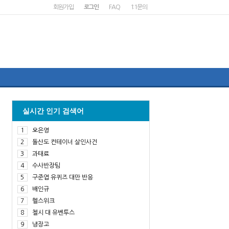
회원가입
로그인
FAQ
1:1문의
실시간 인기 검색어
1
오은영
2
돌산도 컨테이너 살인사건
3
과태료
4
수사반장팀
5
구준엽 유퀴즈 대만 반응
6
배인규
7
헬스위크
8
첼시 대 유벤투스
9
냉장고