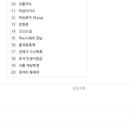
10
교통카드
11
아성다이소
12
마요르카 대 psg
13
장항준
14
긴신소설
15
마노디셰프 강남
16
중국등축제
17
전체 lt 기사목록
18
추석 민생지원금
19
크롬 색상변경
20
웃어라 동해야
상단으로