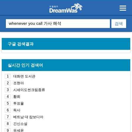
구글 검색결과
실시간 인기 검색어
1
대화면 도서관
2
조현아
3
시세이도썬크림종류
4
황희
5
투표율
6
독사
7
베트남 대 캄보디아
8
긴신소설
9
유세윤