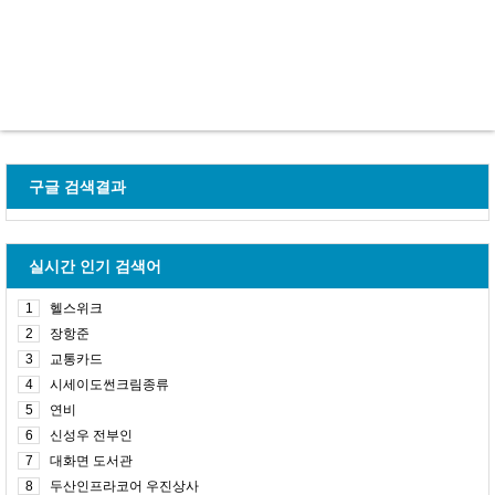
구글 검색결과
실시간 인기 검색어
1
헬스위크
2
장항준
3
교통카드
4
시세이도썬크림종류
5
연비
6
신성우 전부인
7
대화면 도서관
8
두산인프라코어 우진상사