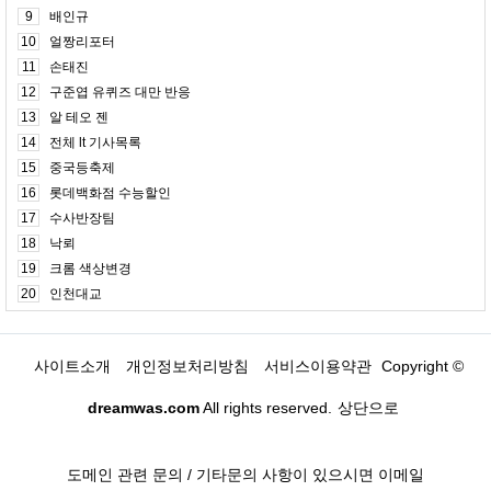
9
배인규
10
얼짱리포터
11
손태진
12
구준엽 유퀴즈 대만 반응
13
알 테오 젠
14
전체 lt 기사목록
15
중국등축제
16
롯데백화점 수능할인
17
수사반장팀
18
낙뢰
19
크롬 색상변경
20
인천대교
사이트소개
개인정보처리방침
서비스이용약관
Copyright ©
dreamwas.com
All rights reserved.
상단으로
도메인 관련 문의 / 기타문의 사항이 있으시면 이메일