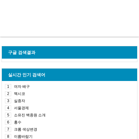
구글 검색결과
실시간 인기 검색어
1
여자 배구
2
멕시코
3
실종자
4
서울경제
5
소유진 백종원 소개
6
홍수
7
크롬 색상변경
8
이름바람기