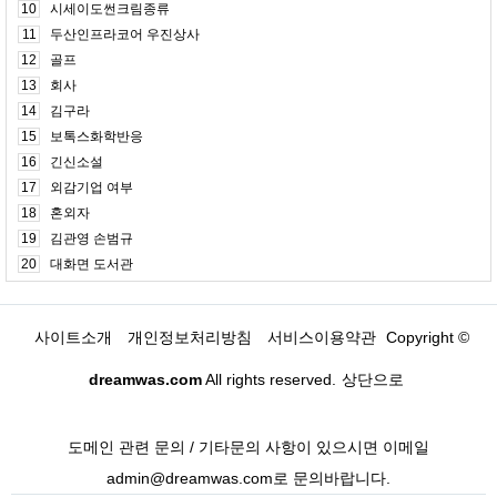
10
시세이도썬크림종류
11
두산인프라코어 우진상사
12
골프
13
회사
14
김구라
15
보톡스화학반응
16
긴신소설
17
외감기업 여부
18
혼외자
19
김관영 손범규
20
대화면 도서관
사이트소개
개인정보처리방침
서비스이용약관
Copyright ©
dreamwas.com
All rights reserved.
상단으로
도메인 관련 문의 / 기타문의 사항이 있으시면 이메일
admin@dreamwas.com로 문의바랍니다.