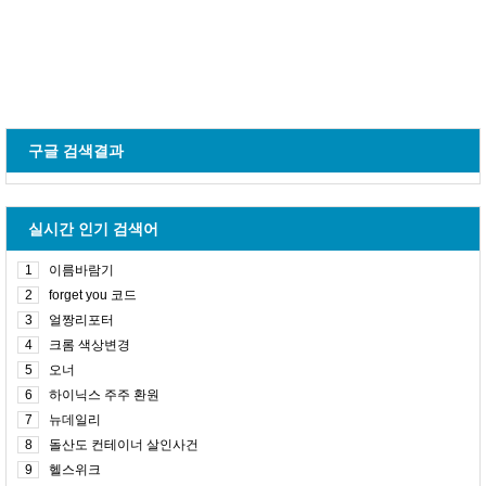
구글 검색결과
실시간 인기 검색어
1
이름바람기
2
forget you 코드
3
얼짱리포터
4
크롬 색상변경
5
오너
6
하이닉스 주주 환원
7
뉴데일리
8
돌산도 컨테이너 살인사건
9
헬스위크