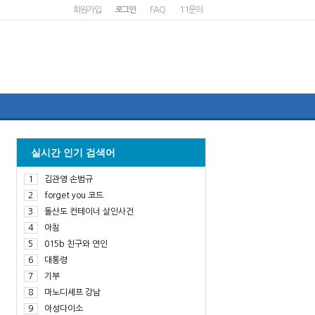
회원가입
로그인
FAQ
1:1문의
실시간 인기 검색어
1
김관영 손범규
2
forget you 코드
3
돌산도 컨테이너 살인사건
4
아침
5
015b 친구와 연인
6
대통령
7
기부
8
마노디셰프 강남
9
아성다이소