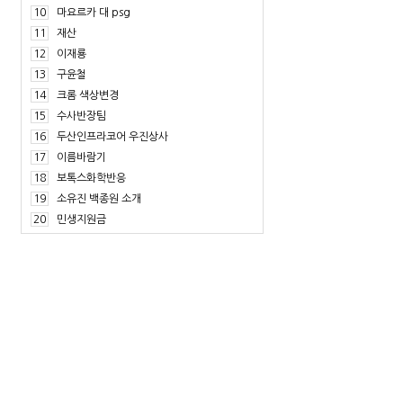
10
마요르카 대 psg
11
재산
12
이재룡
13
구윤철
14
크롬 색상변경
15
수사반장팀
16
두산인프라코어 우진상사
17
이름바람기
18
보톡스화학반응
19
소유진 백종원 소개
20
민생지원금