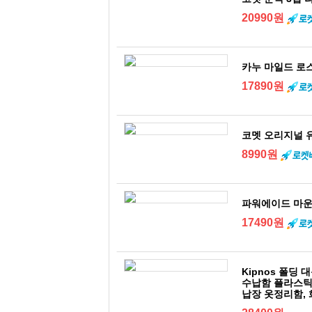
20990원
카누 마일드 로스
17890원
코멧 오리지널 유아
8990원
파워에이드 마운틴 
17490원
Kipnos 폴딩
수납함 플라스틱
납장 옷정리함, 