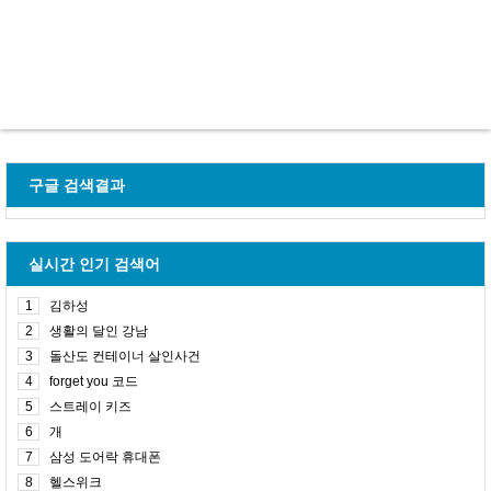
구글 검색결과
실시간 인기 검색어
1
김하성
2
생활의 달인 강남
3
돌산도 컨테이너 살인사건
4
forget you 코드
5
스트레이 키즈
6
개
7
삼성 도어락 휴대폰
8
헬스위크